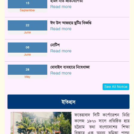
হামদ নাত প্রতিযোগিতা
15
Read more
September
ঈদ উল আজহার ছুটির বিজ্ঞপ্তি
22
Read more
June
নোটিশ
06
Read more
June
মোবাইল ব্যবহারে নিষেধাজ্ঞা
28
Read more
May
See All Notice
ইতিহাস
ফতেয়াবাদ সিটি কর্পোরেশন ডিগ্রি
কলেজ ১৯৭০ সালে প্রতিষ্ঠিত হয়ে
চট্রগ্রাম তথা বাংলাদেশের শিক্ষা
বিস্তারে এক অনন্য ভূমিকা পালন