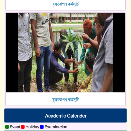
বৃক্ষরোপণ কর্মসূচি
বৃক্ষরোপণ কর্মসূচি
Academic Calender
Event
Holiday
Examination